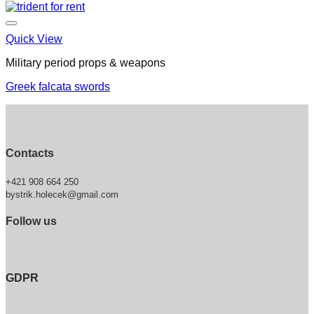
Quick View
Military period props & weapons
Greek falcata swords
Contacts
+421 908 664 250
bystrik.holecek@gmail.com
Follow us
GDPR