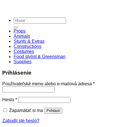
Hľadať:
Props
Animals
Stunts & Extras
Constructions
Costumes
Food stylist & Greensman
Supplies
Prihlásenie
Povinné
Používateľské meno alebo e-mailová adresa
*
Povinné
Heslo
*
Zapamätať si ma
Prihlásiť
Zabudli ste heslo?