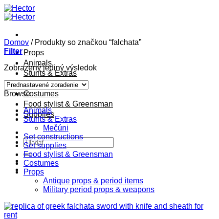
Skip
to
content
Domov
/
Produkty so značkou “falchata”
Filter
Props
Animals
Zobrazený jediný výsledok
Stunts & Extras
Constructions
Browse
Costumes
Food stylist & Greensman
Animals
Supplies
Stunts & Extras
Mečúni
Set constructions
Hľadať:
Set supplies
Food stylist & Greensman
Costumes
Props
Antique props & period items
Military period props & weapons