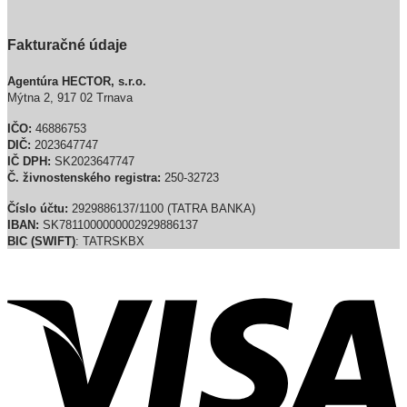
Fakturačné údaje
Agentúra HECTOR, s.r.o.
Mýtna 2, 917 02 Trnava
IČO:
46886753
DIČ:
2023647747
IČ DPH:
SK2023647747
Č. živnostenského registra:
250-32723
Číslo účtu:
2929886137/1100 (TATRA BANKA)
IBAN:
SK7811000000002929886137
BIC (SWIFT)
: TATRSKBX